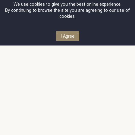
We use cookies to give you the best online experience.
By continuing to browse the site you are agreeing to our use of
ორადგილიანი ლუქს ნომერი შექმნილია
cookies.
მათთვის, ვინც დასვენებისას განსაკუთრებულ
კომფორტსა და ელეგანტურ გარემოს აფასებს.
ფართო და მყუდრო სივრცე, თანამედროვე
I Agree
ინტერიერი და ყველა საჭირო პირობა
უზრუნველყოფს სასიამოვნო და სრულყოფილ
დასვენებას. ნომერი იდეალური არჩევანია
წყვილებისთვის, რომლებიც ეძებენ სიმშვიდეს,
კომფორტსა და დაუვიწყარ გამოცდილებას.
1 საწოლი
1 სააბაზანო
დაჯავშნა
დეტალები