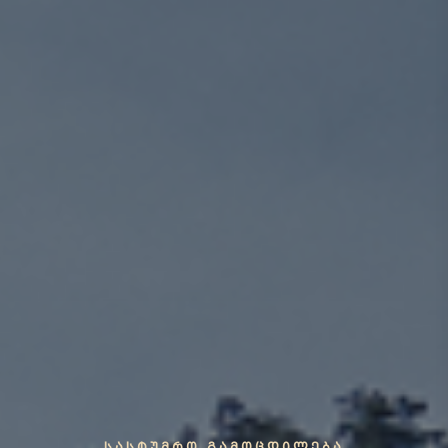
ᲡᲐᲡᲢᲣᲛᲠᲝ ᲒᲐᲛᲝᲪᲓᲘᲚᲔᲑᲐ