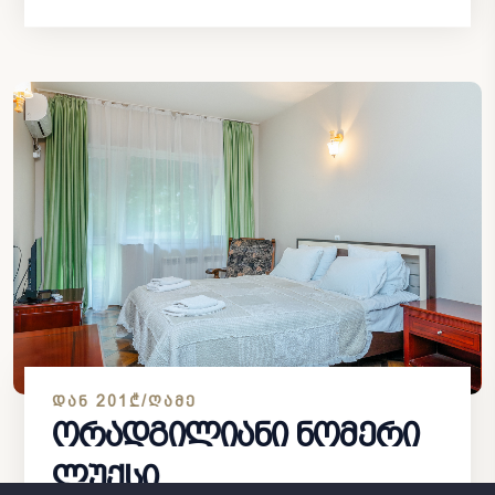
ᲓᲐᲜ 201₾/ᲦᲐᲛᲔ
ორადგილიანი ნომერი
ლუქსი...