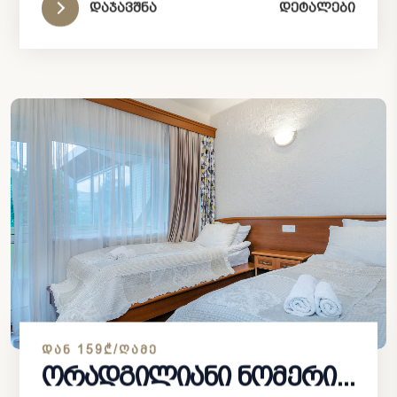
დაჯავშნა
დეტალები
ᲓᲐᲜ 159₾/ᲦᲐᲛᲔ
ორადგილიანი ნომერი...