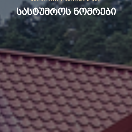
ᲡᲐᲡᲢᲣᲛᲠᲝᲡ ᲜᲝᲛᲠᲔᲑᲘ